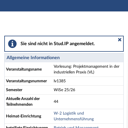
Hauptnavigation
Aktionen
Hauptinhalt
Fußzeile
Vorlesung: Projektmanagement in der industriellen Prax
Sie sind nicht in Stud.IP angemeldet.
Allgemeine Informationen
Vorlesung: Projektmanagement in der
Veranstaltungsname
industriellen Praxis (VL)
Veranstaltungsnummer
lv1385
Semester
WiSe 25/26
Aktuelle Anzahl der
44
Teilnehmenden
W-2 Logistik und
Heimat-Einrichtung
Unternehmensführung