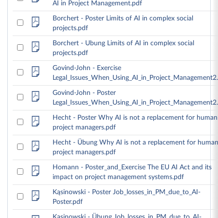
AI in Project Management.pdf
Borchert - Poster Limits of AI in complex social
projects.pdf
Borchert - Ubung Limits of AI in complex social
projects.pdf
Govind-John - Exercise
Legal_Issues_When_Using_AI_in_Project_Management2
Govind-John - Poster
Legal_Issues_When_Using_AI_in_Project_Management2
Hecht - Poster Why AI is not a replacement for human
project managers.pdf
Hecht - Übung Why AI is not a replacement for huma
project managers.pdf
Homann - Poster_and_Exercise The EU AI Act and its
impact on project management systems.pdf
Kąsinowski - Poster Job_losses_in_PM_due_to_AI-
Poster.pdf
Kąsinowski - Übung Job_losses_in_PM_due_to_AI-