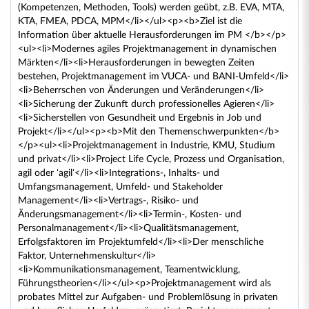
(Kompetenzen, Methoden, Tools) werden geübt, z.B. EVA, MTA,
KTA, FMEA, PDCA, MPM</li></ul><p><b>Ziel ist die
Information über aktuelle Herausforderungen im PM </b></p>
<ul><li>Modernes agiles Projektmanagement in dynamischen
Märkten</li><li>Herausforderungen in bewegten Zeiten
bestehen, Projektmanagement im VUCA- und BANI-Umfeld</li>
<li>Beherrschen von Änderungen und Veränderungen</li>
<li>Sicherung der Zukunft durch professionelles Agieren</li>
<li>Sicherstellen von Gesundheit und Ergebnis in Job und
Projekt</li></ul><p><b>Mit den Themenschwerpunkten</b>
</p><ul><li>Projektmanagement in Industrie, KMU, Studium
und privat</li><li>Project Life Cycle, Prozess und Organisation,
agil oder ‘agil‘</li><li>Integrations-, Inhalts- und
Umfangsmanagement, Umfeld- und Stakeholder
Management</li><li>Vertrags-, Risiko- und
Änderungsmanagement</li><li>Termin-, Kosten- und
Personalmanagement</li><li>Qualitätsmanagement,
Erfolgsfaktoren im Projektumfeld</li><li>Der menschliche
Faktor, Unternehmenskultur</li>
<li>Kommunikationsmanagement, Teamentwicklung,
Führungstheorien</li></ul><p>Projektmanagement wird als
probates Mittel zur Aufgaben- und Problemlösung in privaten