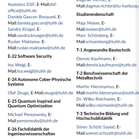
Dagmar Richter
, E-
Assistenz DSF
, E-Mail:
dsf-
Mail:
dagmar.richter@tu-harburg.
office@tuhh.de
Studierendenschaft
Daniela Gascon Bosqued
, E-
Mail:
daniela.gascon@tuhh.de
Maja Meiser
, E-
Sandra Krüger
, E-
Mail:
meiser@tuhh.de
Mail:
sandra.krueger@tuhh.de
Marc Schönberg
, E-
Ruslan Maktaew
, E-
Mail:
schoenberg@tuhh.de
Mail:
ruslan.maktaew@tuhh.de
T-1 Angewandte Bautechnik
E-22 Software Security
Dennis Kaufmann
, E-
Ina Weigl
, E-
Mail:
dennis.kaufmann@tuhh.de
Mail:
ina.weigl@tuhh.de
T-2 Berufswissenschaft der
Metalltechnik
E-24 Autonome Cyber-Physische
Systeme
Martin Hieronymus
, E-
Olaf Zeuge
, E-Mail:
zeuge@tuhh.de
Mail:
martin.hieronymus@tuhh.d
Dr. Wilko Reichwein
, E-
E-25 Quantum Inspired and
Mail:
wilko.reichwein@tuhh.de
Quantum Optimization
T-3 Technische Bildung und
Michael Perezowsky
, E-
Hochschuldidaktik
Mail:
perezowsky@tuhh.de
Sören Schütt-Sayed
, E-
E-26 Fachdidaktik der
Mail:
soeren.schuett@tuhh.de
Ingenieurwissenschaften