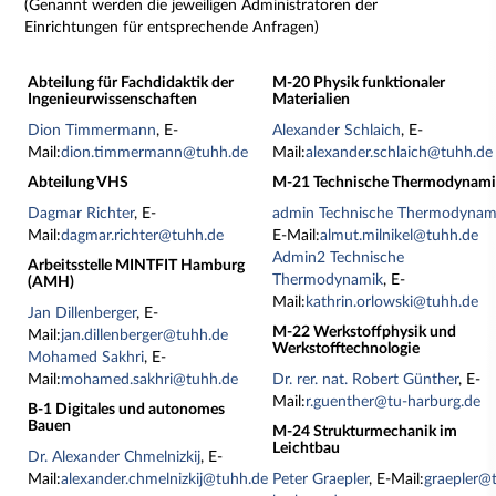
(Genannt werden die jeweiligen Administratoren der
Einrichtungen für entsprechende Anfragen)
Abteilung für Fachdidaktik der
M-20 Physik funktionaler
Ingenieurwissenschaften
Materialien
Dion Timmermann
, E-
Alexander Schlaich
, E-
Mail:
dion.timmermann@tuhh.de
Mail:
alexander.schlaich@tuhh.de
Abteilung VHS
M-21 Technische Thermodynami
Dagmar Richter
, E-
admin Technische Thermodynam
Mail:
dagmar.richter@tuhh.de
E-Mail:
almut.milnikel@tuhh.de
Admin2 Technische
Arbeitsstelle MINTFIT Hamburg
Thermodynamik
, E-
(AMH)
Mail:
kathrin.orlowski@tuhh.de
Jan Dillenberger
, E-
M-22 Werkstoffphysik und
Mail:
jan.dillenberger@tuhh.de
Werkstofftechnologie
Mohamed Sakhri
, E-
Mail:
mohamed.sakhri@tuhh.de
Dr. rer. nat. Robert Günther
, E-
Mail:
r.guenther@tu-harburg.de
B-1 Digitales und autonomes
Bauen
M-24 Strukturmechanik im
Leichtbau
Dr. Alexander Chmelnizkij
, E-
Mail:
alexander.chmelnizkij@tuhh.de
Peter Graepler
, E-Mail:
graepler@