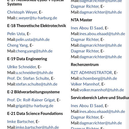
E-17 Networked Cyber-Physical
Mail:
dagmar.richter@tuhh.de
Systems
Dagmar Richter
, E-
Christoph Weyer
, E-
Mail:
dagmar.richter@tuhh.de
Mail:
c.weyer@tu-harburg.de
NTA Master
E-18 Theoretische Elektrotechnik
Ines Abou El Saad
, E-
Pelin Usta
, E-
Mail:
ines.abou.elsaad@tuhh.de
Mail:
pelin.usta@tuhh.de
Dagmar Richter
, E-
Cheng Yang
, E-
Mail:
dagmar.richter@tuhh.de
Mail:
cheng.yang@tuhh.de
Dagmar Richter
, E-
Mail:
dagmar.richter@tuhh.de
E-19 Data Engineering
Rechenzentrum
Ulrike Schneider
, E-
Mail:
u.schneider@tuhh.de
RZT ADMINISTRATOR
, E-
Prof. Dr. Stefan Schulte
, E-
Mail:
schoenberg@tuhh.de
Mail:
stefan.schulte@tuhh.de
Volker Mannhof
, E-
Mail:
volker.mannhof@tuhh.de
E-2 Bildverarbeitungssysteme
Servicebereich Lehre und Studi
Prof. Dr. Rolf-Rainer Grigat
, E-
Mail:
grigat@tu-harburg.de
Ines Abou El Saad
, E-
Mail:
ines.abou.elsaad@tuhh.de
E-21 Data Science Foundations
Dagmar Richter
, E-
Imke Bartscher
, E-
Mail:
dagmar.richter@tuhh.de
Mail:
imke.bartscher@tuhh.de