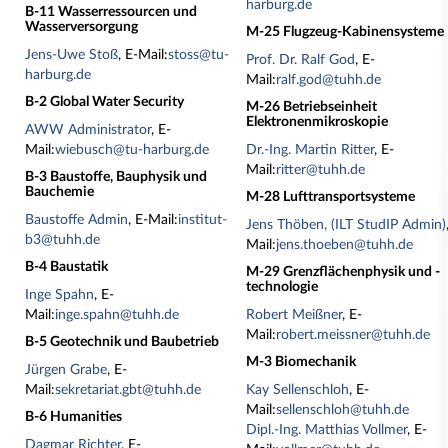
harburg.de
B-11 Wasserressourcen und
Wasserversorgung
M-25 Flugzeug-Kabinensysteme
Jens-Uwe Stoß
, E-Mail:
stoss@tu-
Prof. Dr. Ralf God
, E-
harburg.de
Mail:
ralf.god@tuhh.de
B-2 Global Water Security
M-26 Betriebseinheit
Elektronenmikroskopie
AWW Administrator
, E-
Mail:
wiebusch@tu-harburg.de
Dr.-Ing. Martin Ritter
, E-
Mail:
ritter@tuhh.de
B-3 Baustoffe, Bauphysik und
Bauchemie
M-28 Lufttransportsysteme
Baustoffe Admin
, E-Mail:
institut-
Jens Thöben, (ILT StudIP Admin)
b3@tuhh.de
Mail:
jens.thoeben@tuhh.de
B-4 Baustatik
M-29 Grenzflächenphysik und -
technologie
Inge Spahn
, E-
Mail:
inge.spahn@tuhh.de
Robert Meißner
, E-
Mail:
robert.meissner@tuhh.de
B-5 Geotechnik und Baubetrieb
M-3 Biomechanik
Jürgen Grabe
, E-
Mail:
sekretariat.gbt@tuhh.de
Kay Sellenschloh
, E-
Mail:
sellenschloh@tuhh.de
B-6 Humanities
Dipl.-Ing. Matthias Vollmer
, E-
Dagmar Richter
, E-