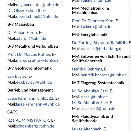
Mail:
vollmer@tuhh.de
Mail:
dagmar.richter@tuhh.de
M-4 Mechatronik im
Dr. Oliver Schmidt
, E-
Maschinenbau
Mail:
oliver.schmidt@tuhh.de
Prof. Dr. Thorsten Kern
, E-
B-7 Massivbau
Mail:
t.a.kern@tuhh.de
Dr. Adrian Faron
, E-
M-5 Energietechnik
Mail:
a.faron@tuhh.de
Dr. Eur-Ing. Stylianos Rafailidis
, 
B-8 Metall- und Verbundbau
Mail:
rafailidis@tu-harburg.de
Prof. Dr. Marcus Rutner
, E-
M-6 Entwerfen von Schiffen und
Mail:
marcus.rutner@tuhh.de
Schiffssicherheit
B-9 Geohydroinformatik
Hendrik Behrens
, E-
Mail:
hendrik.behrens@tuhh.de
Eva Bayley
, E-
Mail:
eva.bayley@tuhh.de
M-7 Flugzeug-Systemtechnik
Betrieb und Management
M. Sc Abdullah Saei
, E-
Mail:
a.saei@tuhh.de
Lasse Kehrhahn, cml0522
, E-
M. Sc Abdullah Saei
, E-
Mail:
lasse.kehrhahn@tuhh.de
Mail:
a.saei.e22@tuhh.de
CATS
M-8 Fluiddynamik und
RZT ADMINISTRATOR
, E-
Schiffstheorie
Mail:
schoenberg@tuhh.de
Lukas Altenbach
, E-