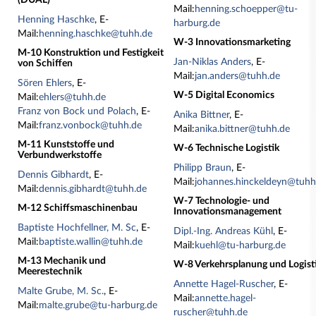
(DUAL)
Mail:
henning.schoepper@tu-
Henning Haschke
, E-
harburg.de
Mail:
henning.haschke@tuhh.de
W-3 Innovationsmarketing
M-10 Konstruktion und Festigkeit
Jan-Niklas Anders
, E-
von Schiffen
Mail:
jan.anders@tuhh.de
Sören Ehlers
, E-
W-5 Digital Economics
Mail:
ehlers@tuhh.de
Franz von Bock und Polach
, E-
Anika Bittner
, E-
Mail:
franz.vonbock@tuhh.de
Mail:
anika.bittner@tuhh.de
M-11 Kunststoffe und
W-6 Technische Logistik
Verbundwerkstoffe
Philipp Braun
, E-
Dennis Gibhardt
, E-
Mail:
johannes.hinckeldeyn@tuhh
Mail:
dennis.gibhardt@tuhh.de
W-7 Technologie- und
M-12 Schiffsmaschinenbau
Innovationsmanagement
Baptiste Hochfellner, M. Sc
, E-
Dipl.-Ing. Andreas Kühl
, E-
Mail:
baptiste.wallin@tuhh.de
Mail:
kuehl@tu-harburg.de
M-13 Mechanik und
W-8 Verkehrsplanung und Logist
Meerestechnik
Annette Hagel-Ruscher
, E-
Malte Grube, M. Sc.
, E-
Mail:
annette.hagel-
Mail:
malte.grube@tu-harburg.de
ruscher@tuhh.de