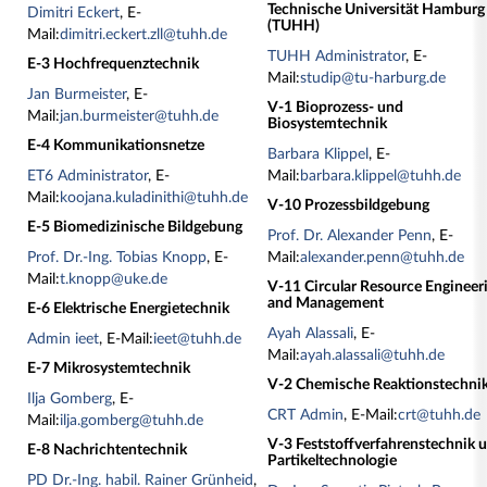
Technische Universität Hamburg
Dimitri Eckert
, E-
(TUHH)
Mail:
dimitri.eckert.zll@tuhh.de
TUHH Administrator
, E-
E-3 Hochfrequenztechnik
Mail:
studip@tu-harburg.de
Jan Burmeister
, E-
V-1 Bioprozess- und
Mail:
jan.burmeister@tuhh.de
Biosystemtechnik
E-4 Kommunikationsnetze
Barbara Klippel
, E-
ET6 Administrator
, E-
Mail:
barbara.klippel@tuhh.de
Mail:
koojana.kuladinithi@tuhh.de
V-10 Prozessbildgebung
E-5 Biomedizinische Bildgebung
Prof. Dr. Alexander Penn
, E-
Prof. Dr.-Ing. Tobias Knopp
, E-
Mail:
alexander.penn@tuhh.de
Mail:
t.knopp@uke.de
V-11 Circular Resource Engineer
and Management
E-6 Elektrische Energietechnik
Ayah Alassali
, E-
Admin ieet
, E-Mail:
ieet@tuhh.de
Mail:
ayah.alassali@tuhh.de
E-7 Mikrosystemtechnik
V-2 Chemische Reaktionstechni
Ilja Gomberg
, E-
CRT Admin
, E-Mail:
crt@tuhh.de
Mail:
ilja.gomberg@tuhh.de
V-3 Feststoffverfahrenstechnik 
E-8 Nachrichtentechnik
Partikeltechnologie
PD Dr.-Ing. habil. Rainer Grünheid
,