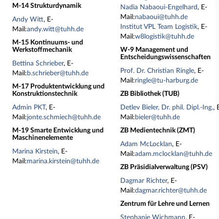
M-14 Strukturdynamik
Nadia Nabaoui-Engelhard
, E-
Mail:
nabaoui@tuhh.de
Andy Witt
, E-
Institut VPL Team Logistik
, E-
Mail:
andy.witt@tuhh.de
Mail:
w8logistik@tuhh.de
M-15 Kontinuums- und
Werkstoffmechanik
W-9 Management und
Entscheidungswissenschaften
Bettina Schrieber
, E-
Prof. Dr. Christian Ringle
, E-
Mail:
b.schrieber@tuhh.de
Mail:
ringle@tu-harburg.de
M-17 Produktentwicklung und
Konstruktionstechnik
ZB Bibliothek (TUB)
Admin PKT
, E-
Detlev Bieler, Dr. phil. Dipl.-Ing.
, 
Mail:
jonte.schmiech@tuhh.de
Mail:
bieler@tuhh.de
M-19 Smarte Entwicklung und
ZB Medientechnik (ZMT)
Maschinenelemente
Adam McLocklan
, E-
Marina Kirstein
, E-
Mail:
adam.mclocklan@tuhh.de
Mail:
marina.kirstein@tuhh.de
ZB Präsidialverwaltung (PSV)
Dagmar Richter
, E-
Mail:
dagmar.richter@tuhh.de
Zentrum für Lehre und Lernen
Stephanie Wichmann
, E-