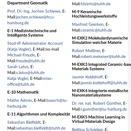
Department Geomatik
Mail:
fdsinfo@tuhh.de
Prof. Dr.-Ing. Jochen Schiewe
, E-
M-9 Keramische
Hochleistungswerkstoffe
Mail:
jochen.schiewe@hcu-
hamburg.de
Manfred Geerken
, E-
Mail:
ceramic@tuhh.de
E-1 Medizintechnische und
Intelligente Systeme
M-EXK2 Molekulardynamische
Simulation weicher Materie
Stud-IP Administrator Account
(Katja Vogler)
, E-Mail:no-mail
Robert Meißner
, E-
Michael Freude
, E-
Mail:
robert.meissner@tuhh.de
Mail:
freude@tuhh.de
M-EXK3 Integrated Ceramic-bas
Sarah Latus
, E-
Materials Systems
Mail:
s.latus@tuhh.de
Jasmin Koldehoff
, E-
Katja Vogler
, E-Mail:
mtec-
Mail:
jasmin.koldehoff@tuhh.de
office@tuhh.de
M-EXK4 Integrierte metallische
E-10 Mathematik
Nanomaterialsysteme
Mathe Admin
, E-Mail:
baasch@tu-
Dr. rer. nat. Robert Günther
, E-
harburg.de
Mail:
r.guenther@tu-harburg.de
E-11 Algorithmen und Komplexität
M-EXK5 Machine Learning in
Virtual Materials Design
Sebastian Bielfeldt
, E-
Mail:
sebastian.bielfeldt@tuhh.de
Bettina Schrieber
, E-