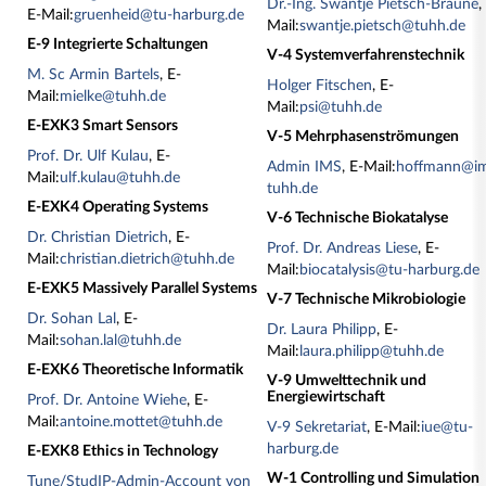
Dr.-Ing. Swantje Pietsch-Braune
,
E-Mail:
gruenheid@tu-harburg.de
Mail:
swantje.pietsch@tuhh.de
E-9 Integrierte Schaltungen
V-4 Systemverfahrenstechnik
M. Sc Armin Bartels
, E-
Holger Fitschen
, E-
Mail:
mielke@tuhh.de
Mail:
psi@tuhh.de
E-EXK3 Smart Sensors
V-5 Mehrphasenströmungen
Prof. Dr. Ulf Kulau
, E-
Admin IMS
, E-Mail:
hoffmann@i
Mail:
ulf.kulau@tuhh.de
tuhh.de
E-EXK4 Operating Systems
V-6 Technische Biokatalyse
Dr. Christian Dietrich
, E-
Prof. Dr. Andreas Liese
, E-
Mail:
christian.dietrich@tuhh.de
Mail:
biocatalysis@tu-harburg.de
E-EXK5 Massively Parallel Systems
V-7 Technische Mikrobiologie
Dr. Sohan Lal
, E-
Dr. Laura Philipp
, E-
Mail:
sohan.lal@tuhh.de
Mail:
laura.philipp@tuhh.de
E-EXK6 Theoretische Informatik
V-9 Umwelttechnik und
Energiewirtschaft
Prof. Dr. Antoine Wiehe
, E-
Mail:
antoine.mottet@tuhh.de
V-9 Sekretariat
, E-Mail:
iue@tu-
harburg.de
E-EXK8 Ethics in Technology
W-1 Controlling und Simulation
Tune/StudIP-Admin-Account von