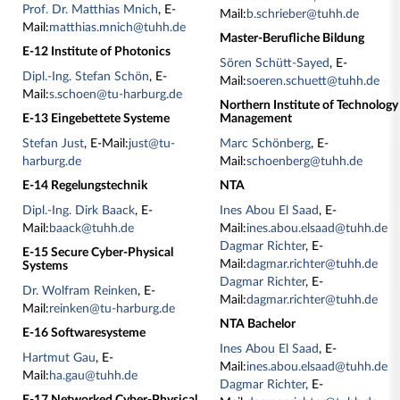
Prof. Dr. Matthias Mnich
, E-
Mail:
b.schrieber@tuhh.de
Mail:
matthias.mnich@tuhh.de
Master-Berufliche Bildung
E-12 Institute of Photonics
Sören Schütt-Sayed
, E-
Dipl.-Ing. Stefan Schön
, E-
Mail:
soeren.schuett@tuhh.de
Mail:
s.schoen@tu-harburg.de
Northern Institute of Technology
E-13 Eingebettete Systeme
Management
Stefan Just
, E-Mail:
just@tu-
Marc Schönberg
, E-
harburg.de
Mail:
schoenberg@tuhh.de
E-14 Regelungstechnik
NTA
Dipl.-Ing. Dirk Baack
, E-
Ines Abou El Saad
, E-
Mail:
baack@tuhh.de
Mail:
ines.abou.elsaad@tuhh.de
Dagmar Richter
, E-
E-15 Secure Cyber-Physical
Mail:
dagmar.richter@tuhh.de
Systems
Dagmar Richter
, E-
Dr. Wolfram Reinken
, E-
Mail:
dagmar.richter@tuhh.de
Mail:
reinken@tu-harburg.de
NTA Bachelor
E-16 Softwaresysteme
Ines Abou El Saad
, E-
Hartmut Gau
, E-
Mail:
ines.abou.elsaad@tuhh.de
Mail:
ha.gau@tuhh.de
Dagmar Richter
, E-