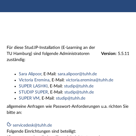
Hauptnavigation
Zweite Navigationsebene
Dritte Navigationsebene
Hauptinhalt
Fußzeile
Impressum
Für diese Stud.IP-Installation (E-Learning an der
TU Hamburg) sind folgende Administratoren
Version:
5.5.11
zuständig:
Sara Alipoor
, E-Mail:
sara.alipoor@tuhh.de
Victoria Eremina
, E-Mail:
victoria.eremina@tuhh.de
SUPER LASHKI
, E-Mail:
studip@tuhh.de
STUDIP SUPER
, E-Mail:
studip@tuhh.de
SUPER VM
, E-Mail:
studip@tuhh.de
allgemeine Anfragen wie Passwort-Anforderungen u.a. richten Sie
bitte an:
servicedesk@tuhh.de
Folgende Einrichtungen sind beteiligt: