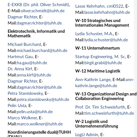
E-EXK8 (Dr. phil. Oliver Schmidt)
,
Lasse Kehrhahn, cml0522
, E-
E-Mail:
oliver.schmidt@tuhh.de
Mail:
lasse.kehrhahn@tuhh.de
Dagmar Richter
, E-
W-10 Strategisches und
Mail:
dagmar.richter@tuhh.de
Internationales Management
Elektrotechnik, Informatik und
Lydia Schuster, M.A.
, E-
Mathematik
Mail:
lydia.schuster@tuhh.de
Michael Burchard
, E-
W-11 Unternehmertum
Mail:
michael.burchard@tuhh.de
Hartmut Gau
, E-
Startup Engineering, M. Sc
, E-
Mail:
ha.gau@tuhh.de
Mail:
birgit.grabi@tuhh.de
Dr. Anna Kirf
, E-
W-12 Maritime Logistik
Mail:
anna.kirf@tuhh.de
Ann-Kathrin Lange
, E-Mail:
ann-
Dagmar Richter
, E-
kathrin.lange@tuhh.de
Mail:
dagmar.richter@tuhh.de
Petra Stanislowsky
, E-
W-13 Organizational Design and
Collaboration Engineering
Mail:
petra.stanislowsky@tuhh.de
Pelin Usta
, E-
Prof. Dr. Tim Schweisfurth
, E-
Mail:
pelin.usta@tuhh.de
Mail:
tim.schweisfurth@tuhh.de
Marco Wolkner
, E-
W-2 Logistik und
Mail:
marco.wolkner@tuhh.de
Unternehmensführung
Koordinierungsstelle dual@TUHH
LogU Admin
, E-